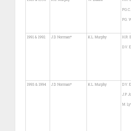
P.G.C
P.G. 
1991 & 1992
J.D. Norman*
K.L. Murphy
H.R. 
D.V. E
1993 & 1994
J.D. Norman*
K.L. Murphy
D.V. E
J.P. J
M. L