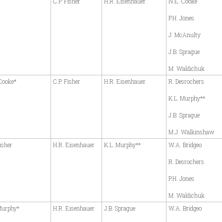
C.P. Fisher
H.R. Eisenhauer
N.E. Cooke
P.H. Jones
J. McAnulty
J.B. Sprague
M. Waldichuk
Cooke*
C.P. Fisher
H.R. Eisenhauer
R. Desrochers
K.L. Murphy**
J.B. Sprague
M.J. Walkinshaw
isher
H.R. Eisenhauer
K.L. Murphy**
W.A. Bridgeo
R. Desrochers
P.H. Jones
M. Waldichuk
Murphy*
H.R. Eisenhauer
J.B. Sprague
W.A. Bridgeo