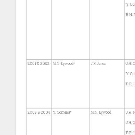
Y. C
R.N.
2001 & 2002
M.N. Lywood*
J.P. Jones
J.H. 
Y. C
E.R. H
2003 & 2004
Y. Comeau*
M.N. Lywood
J.A. N
J.H. 
E.R. H