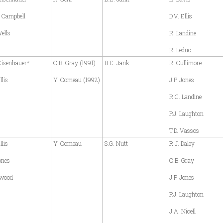
. Campbell
D.V. Ellis
Wells
R. Landine
R. Leduc
Eisenhauer*
C.B. Gray (1991)
B.E. Jank
R. Cullimore
llis
Y. Comeau (1992)
J.P. Jones
R.C. Landine
P.J. Laughton
T.D. Vassos
llis
Y. Comeau
S.G. Nutt
R.J. Daley
ones
C.B. Gray
ywood
J.P. Jones
P.J. Laughton
J.A. Nicell