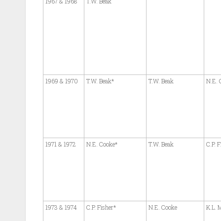
1967 & 1968
T.W. Beak
1969 & 1970
T.W. Beak*
T.W. Beak
N.E. 
1971 & 1972
N.E. Cooke*
T.W. Beak
C.P. F
1973 & 1974
C.P. Fisher*
N.E. Cooke
K.L. 