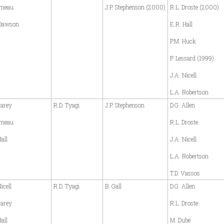
omeau
J.P. Stephenson (2000)
R.L. Droste (2000)
 Dawson
E.R. Hall
P.M. Huck
P. Lessard (1999)
J.A. Nicell
L.A. Robertson
Carey
R.D. Tyagi
J.P. Stephenson
D.G. Allen
omeau
R.L. Droste
all
J.A. Nicell
L.A. Robertson
T.D. Vassos
icell
R.D. Tyagi
B. Gall
D.G. Allen
Carey
R.L. Droste
all
M. Dubé