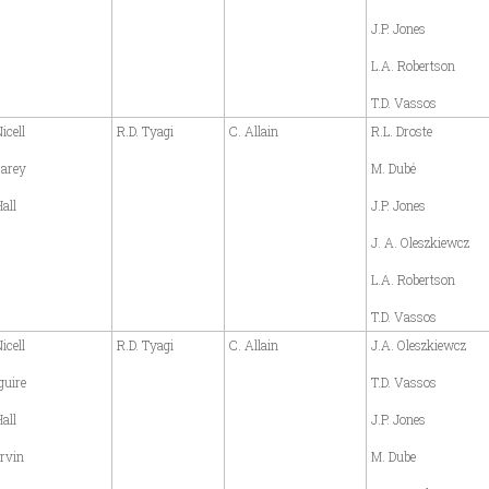
J.P. Jones
L.A. Robertson
T.D. Vassos
icell
R.D. Tyagi
C. Allain
R.L. Droste
Carey
M. Dubé
all
J.P. Jones
J. A. Oleszkiewcz
L.A. Robertson
T.D. Vassos
icell
R.D. Tyagi
C. Allain
J.A. Oleszkiewcz
guire
T.D. Vassos
all
J.P. Jones
rvin
M. Dube