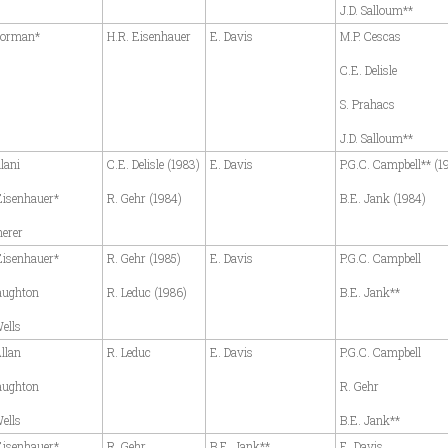
J.D. Salloum**
Norman*
H.R. Eisenhauer
E. Davis
M.P. Cescas
C.E. Delisle
S. Prahacs
J.D. Salloum**
lani
C.E. Delisle (1983)
E. Davis
P.G.C. Campbell** (1
Eisenhauer*
R. Gehr (1984)
B.E. Jank (1984)
herer
Eisenhauer*
R. Gehr (1985)
E. Davis
P.G.C. Campbell
Laughton
R. Leduc (1986)
B.E. Jank**
Wells
Allan
R. Leduc
E. Davis
P.G.C. Campbell
Laughton
R. Gehr
Wells
B.E. Jank**
Eisenhauer*
R. Gehr
B.E. Jank**
E. Davis