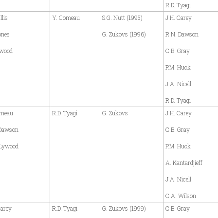
R.D. Tyagi
llis
Y. Comeau
S.G. Nutt (1995)
J.H. Carey
ones
G. Zukovs (1996)
R.N. Dawson
ywood
C.B. Gray
P.M. Huck
J.A. Nicell
R.D. Tyagi
omeau
R.D. Tyagi
G. Zukovs
J.H. Carey
 Dawson
C.B. Gray
 Lywood
P.M. Huck
A. Kantardjieff
J.A. Nicell
C.A. Wilson
Carey
R.D. Tyagi
G. Zukovs (1999)
C.B. Gray