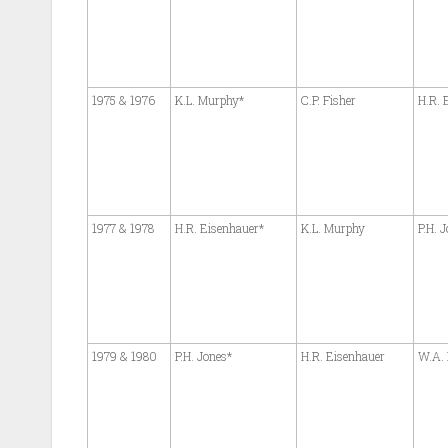
1975 & 1976
K.L. Murphy*
C.P. Fisher
H.R. 
1977 & 1978
H.R. Eisenhauer*
K.L. Murphy
P.H. 
1979 & 1980
P.H. Jones*
H.R. Eisenhauer
W.A. 