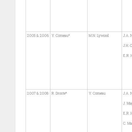
2005 & 2006
Y. Comeau*
M.N. Lywood
J.A. N
J.H. 
E.R. H
2007 & 2008
R. Droste*
Y. Comeau
J.A. N
J. Ma
E.R. H
C. Ma