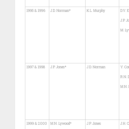
1995 & 1996
J.D. Norman*
K.L. Murphy
D.V. E
J.P. J
M. L
1997 & 1998
J.P. Jones*
J.D. Norman
Y. C
R.N.
M.N.
1999 & 2000
M.N. Lywood*
J.P. Jones
J.H. 