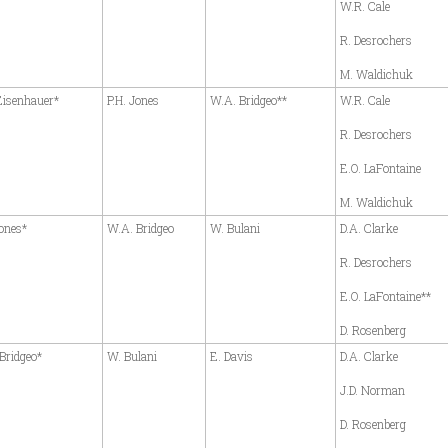
W.R. Cale
R. Desrochers
M. Waldichuk
Eisenhauer*
P.H. Jones
W.A. Bridgeo**
W.R. Cale
R. Desrochers
E.O. LaFontaine
M. Waldichuk
Jones*
W.A. Bridgeo
W. Bulani
D.A. Clarke
R. Desrochers
E.O. LaFontaine**
D. Rosenberg
Bridgeo*
W. Bulani
E. Davis
D.A. Clarke
J.D. Norman
D. Rosenberg