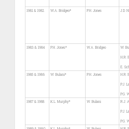
1981 & 1982
W.A. Bridgeo*
P.H. Jones
J.D. 
1983 & 1984
P.H. Jones*
W.A. Bridgeo
W. Bu
H.R. 
E. Sc
1985 & 1986
W. Bulani*
P.H. Jones
H.R. 
P.J. 
P.G. 
1987 & 1988
K.L. Murphy*
W. Bulani
R.J. 
P.J. 
P.G. 
1989 & 1990
K.L. Murphy*
W. Bulani
H.R. 